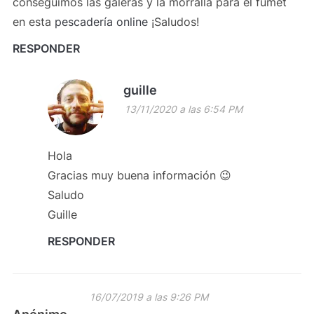
conseguimos las galeras y la morralla para el fumet
en esta
pescadería online
¡Saludos!
RESPONDER
guille
13/11/2020 a las 6:54 PM
Hola
Gracias muy buena información 😉
Saludo
Guille
RESPONDER
16/07/2019 a las 9:26 PM