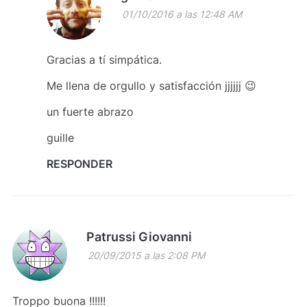
01/10/2016 a las 12:48 AM
Gracias a tí simpática.
Me llena de orgullo y satisfacción jjjjjj 😉
un fuerte abrazo
guille
RESPONDER
Patrussi Giovanni
20/09/2015 a las 2:08 PM
Troppo buona !!!!!!