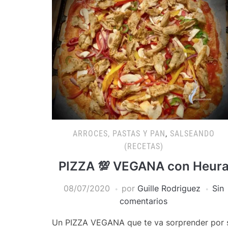
ARROCES, PASTAS Y PAN
,
SALSEANDO
(RECETAS)
PIZZA 💯 VEGANA con Heur
08/07/2020
por
Guille Rodriguez
Sin
comentarios
Un PIZZA VEGANA que te va sorprender por 