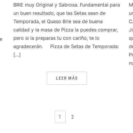
BRIE muy Original y Sabrosa. Fundamental para
M
un buen resultado, que las Setas sean de
u
Temporada, el Queso Brie sea de buena
C
calidad y la masa de Pizza la puedes comprar,
J
pero si la preparas tu con cariño, te lo
q
de
agradecerán. Pizza de Setas de Temporada:
d
[…]
P
n
LEER MÁS
1
2