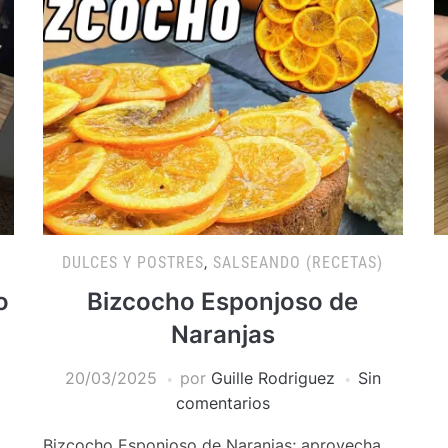
DULCES Y POSTRES
,
SALSEANDO (RECETAS)
o
Bizcocho Esponjoso de
Naranjas
20/03/2025
por
Guille Rodriguez
Sin
comentarios
Bizcocho Esponjoso de Naranjas; aprovecha