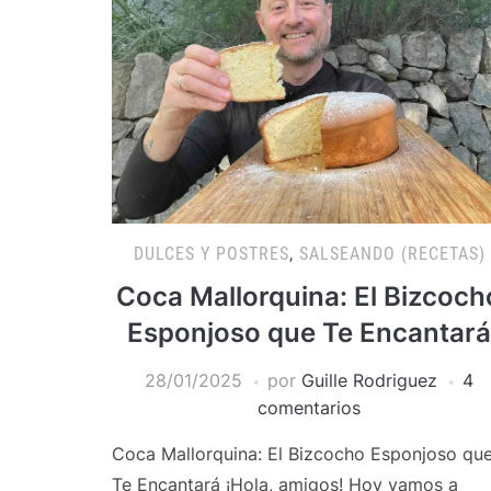
DULCES Y POSTRES
,
SALSEANDO (RECETAS)
Coca Mallorquina: El Bizcoch
Esponjoso que Te Encantará
28/01/2025
por
Guille Rodriguez
4
comentarios
Coca Mallorquina: El Bizcocho Esponjoso qu
Te Encantará ¡Hola, amigos! Hoy vamos a