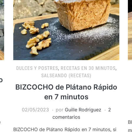
DULCES Y POSTRES
,
RECETAS EN 30 MINUTOS
,
SALSEANDO (RECETAS)
o
BIZCOCHO de Plátano Rápido
en 7 minutos
02/05/2023
por
Guille Rodriguez
2
comentarios
e
B
BIZCOCHO de Plátano Rápido en 7 minutos, si
m