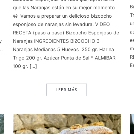
B
que las Naranjas están en su mejor momento
T
😀 ¡Vamos a preparar un delicioso bizcocho
u
esponjoso de naranjas sin levadura! VIDEO
a
RECETA (paso a paso) Bizcocho Esponjoso de
e
y
Naranjas INGREDIENTES BIZCOCHO 3
m
s…
Naranjas Medianas 5 Huevos 250 gr. Harina
R
Trigo 200 gr. Azúcar Punta de Sal * ALMIBAR
E
100 gr. […]
LEER MÁS