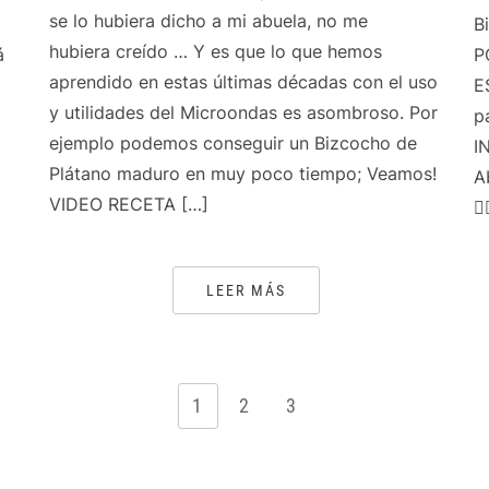
se lo hubiera dicho a mi abuela, no me
B
hubiera creído … Y es que lo que hemos
á
P
aprendido en estas últimas décadas con el uso
E
y utilidades del Microondas es asombroso. Por
p
ejemplo podemos conseguir un Bizcocho de
I
Plátano maduro en muy poco tiempo; Veamos!
A
VIDEO RECETA […]
👍
LEER MÁS
1
2
3