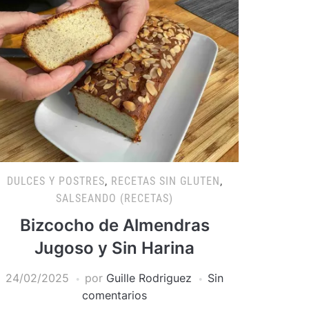
DULCES Y POSTRES
,
RECETAS SIN GLUTEN
,
SALSEANDO (RECETAS)
Bizcocho de Almendras
Jugoso y Sin Harina
24/02/2025
por
Guille Rodriguez
Sin
comentarios