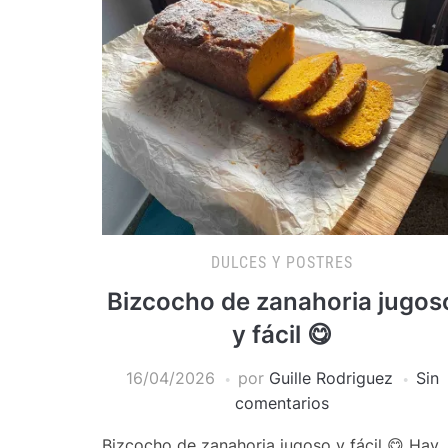
DULCES Y POSTRES
Bizcocho de zanahoria jugos
y fácil 😋
16/04/2026
por
Guille Rodriguez
Sin
comentarios
Bizcocho de zanahoria jugoso y fácil 😋 Hay