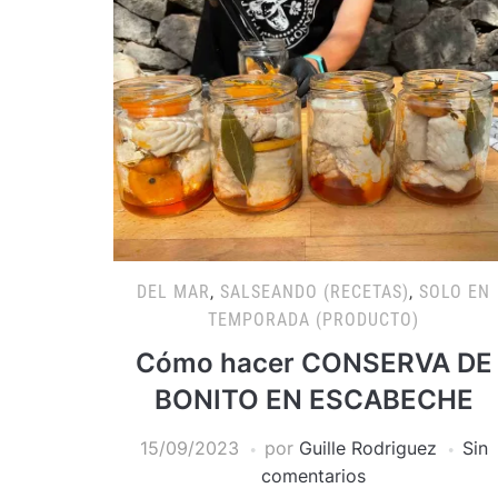
DEL MAR
,
SALSEANDO (RECETAS)
,
SOLO EN
TEMPORADA (PRODUCTO)
Cómo hacer CONSERVA DE
BONITO EN ESCABECHE
15/09/2023
por
Guille Rodriguez
Sin
comentarios