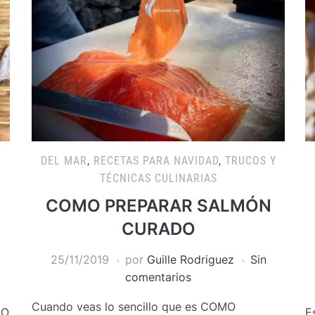
DEL MAR
,
RECETAS PARA NAVIDAD
,
TRUCOS Y
TÉCNICAS CULINARIAS
COMO PREPARAR SALMÓN
CURADO
25/11/2019
por
Guille Rodriguez
Sin
comentarios
Cuando veas lo sencillo que es COMO
EO
E