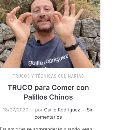
TRUCOS Y TÉCNICAS CULINARIAS
TRUCO para Comer con
Palillos Chinos
18/07/2020
por
Guille Rodriguez
Sin
comentarios
us amig@s se sorprenderán cuando vean