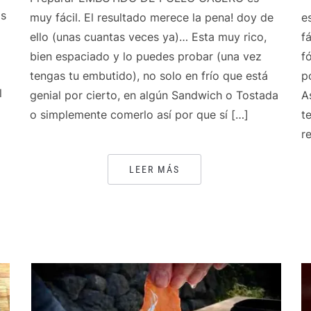
os
muy fácil. El resultado merece la pena! doy de
e
ello (unas cuantas veces ya)… Esta muy rico,
f
bien espaciado y lo puedes probar (una vez
f
tengas tu embutido), no solo en frío que está
p
l
genial por cierto, en algún Sandwich o Tostada
A
o simplemente comerlo así por que sí […]
t
r
LEER MÁS