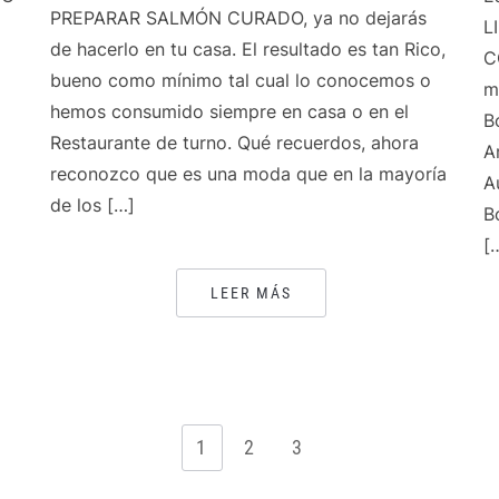
PREPARAR SALMÓN CURADO, ya no dejarás
L
de hacerlo en tu casa. El resultado es tan Rico,
C
bueno como mínimo tal cual lo conocemos o
m
hemos consumido siempre en casa o en el
B
Restaurante de turno. Qué recuerdos, ahora
A
reconozco que es una moda que en la mayoría
A
de los […]
B
[
LEER MÁS
1
2
3