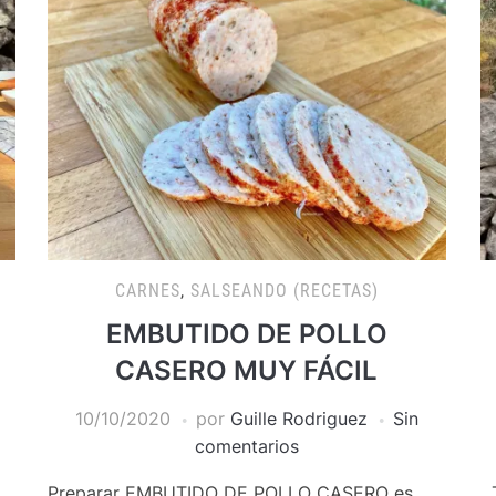
CARNES
,
SALSEANDO (RECETAS)
EMBUTIDO DE POLLO
CASERO MUY FÁCIL
10/10/2020
por
Guille Rodriguez
Sin
comentarios
Preparar EMBUTIDO DE POLLO CASERO es
T