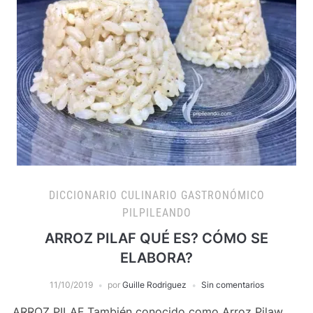
DICCIONARIO CULINARIO GASTRONÓMICO
PILPILEANDO
ARROZ PILAF QUÉ ES? CÓMO SE
ELABORA?
11/10/2019
por
Guille Rodriguez
Sin comentarios
ARROZ PILAF También conocido como Arroz Pilaw.