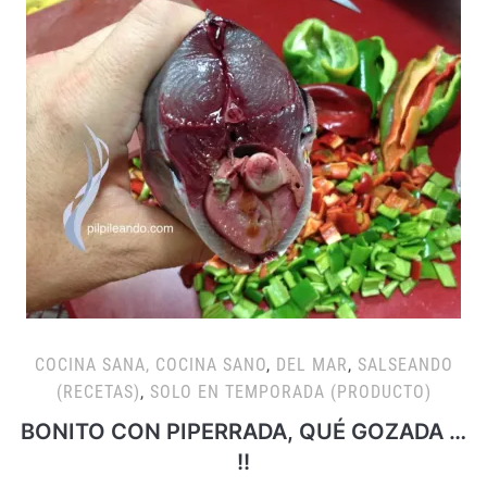
COCINA SANA, COCINA SANO
,
DEL MAR
,
SALSEANDO
(RECETAS)
,
SOLO EN TEMPORADA (PRODUCTO)
BONITO CON PIPERRADA, QUÉ GOZADA …
!!