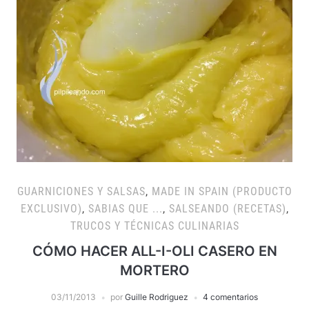
GUARNICIONES Y SALSAS
,
MADE IN SPAIN (PRODUCTO
EXCLUSIVO)
,
SABIAS QUE ...
,
SALSEANDO (RECETAS)
,
TRUCOS Y TÉCNICAS CULINARIAS
CÓMO HACER ALL-I-OLI CASERO EN
MORTERO
03/11/2013
por
Guille Rodriguez
4 comentarios