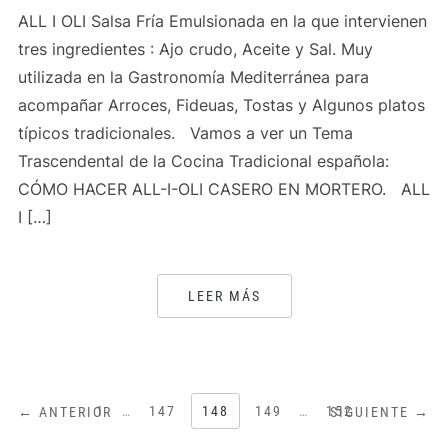
ALL I OLI Salsa Fría Emulsionada en la que intervienen
tres ingredientes : Ajo crudo, Aceite y Sal. Muy
utilizada en la Gastronomía Mediterránea para
acompañar Arroces, Fideuas, Tostas y Algunos platos
típicos tradicionales. Vamos a ver un Tema
Trascendental de la Cocina Tradicional española:
CÓMO HACER ALL-I-OLI CASERO EN MORTERO. ALL
I […]
LEER MÁS
PAGINACIÓN
1
…
147
148
149
…
152
← ANTERIOR
SIGUIENTE →
DE