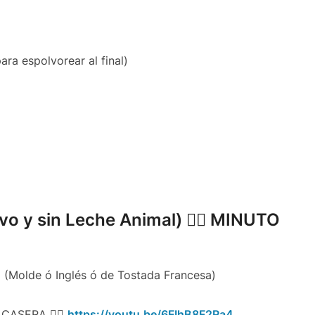
ra espolvorear al final)
 y sin Leche Animal) 👉🏻 MINUTO
 (Molde ó Inglés ó de Tostada Francesa)
 CASERA 👉🏻
https://youtu.be/6FIhB8F2Ra4