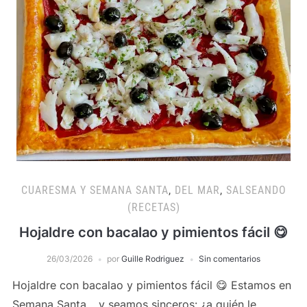
CUARESMA Y SEMANA SANTA
,
DEL MAR
,
SALSEANDO
(RECETAS)
Hojaldre con bacalao y pimientos fácil 😋
26/03/2026
por
Guille Rodriguez
Sin comentarios
Hojaldre con bacalao y pimientos fácil 😋 Estamos en
Semana Santa… y seamos sinceros: ¿a quién le