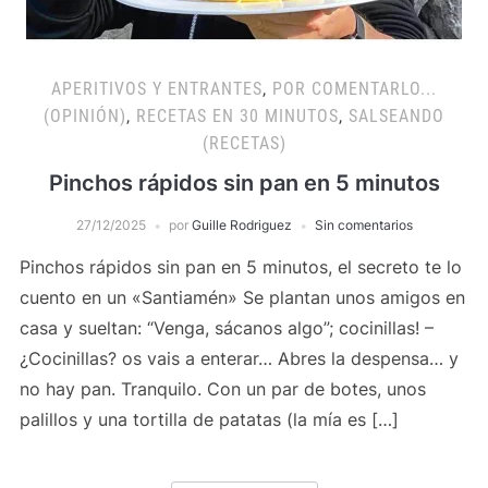
APERITIVOS Y ENTRANTES
,
POR COMENTARLO...
(OPINIÓN)
,
RECETAS EN 30 MINUTOS
,
SALSEANDO
(RECETAS)
Pinchos rápidos sin pan en 5 minutos
27/12/2025
por
Guille Rodriguez
Sin comentarios
Pinchos rápidos sin pan en 5 minutos, el secreto te lo
cuento en un «Santiamén» Se plantan unos amigos en
casa y sueltan: “Venga, sácanos algo”; cocinillas! –
¿Cocinillas? os vais a enterar… Abres la despensa… y
no hay pan. Tranquilo. Con un par de botes, unos
palillos y una tortilla de patatas (la mía es […]