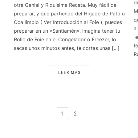
d
otra Genial y Riquísima Receta. Muy fácil de
M
preparar, y que partiendo del Higado de Pato u
q
Oca limpio ( Ver Introducción al Foie ), puedes
a
preparar en un «Santiamén». Imagina tener tu
e
Rollo de Foie en el Congelador o Freezer, lo
R
sacas unos minutos antes, te cortas unas […]
R
LEER MÁS
1
2