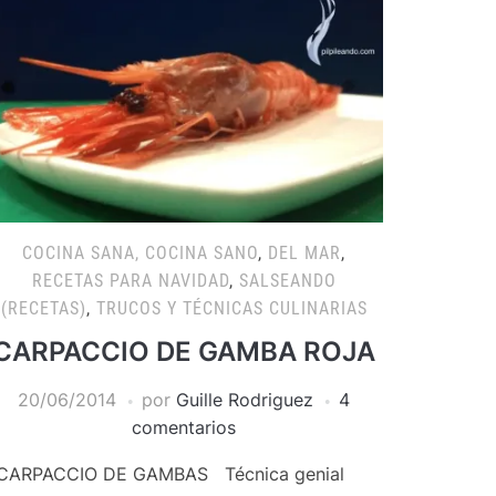
COCINA SANA, COCINA SANO
,
DEL MAR
,
RECETAS PARA NAVIDAD
,
SALSEANDO
(RECETAS)
,
TRUCOS Y TÉCNICAS CULINARIAS
CARPACCIO DE GAMBA ROJA
20/06/2014
por
Guille Rodriguez
4
comentarios
ARPACCIO DE GAMBAS Técnica genial