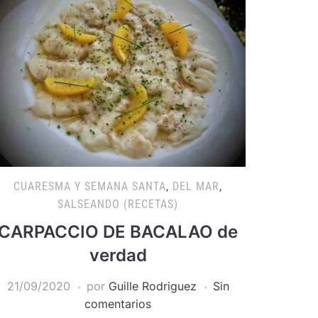
CUARESMA Y SEMANA SANTA
,
DEL MAR
,
SALSEANDO (RECETAS)
CARPACCIO DE BACALAO de
verdad
21/09/2020
por
Guille Rodriguez
Sin
comentarios