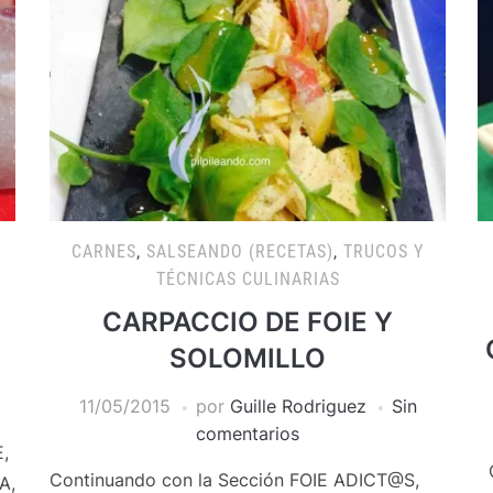
CARNES
,
SALSEANDO (RECETAS)
,
TRUCOS Y
TÉCNICAS CULINARIAS
CARPACCIO DE FOIE Y
SOLOMILLO
11/05/2015
por
Guille Rodriguez
Sin
comentarios
,
C
Continuando con la Sección FOIE ADICT@S,
A,