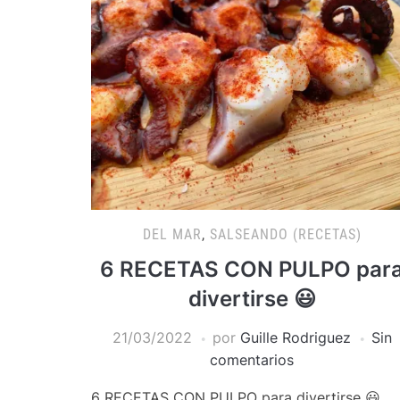
DEL MAR
,
SALSEANDO (RECETAS)
6 RECETAS CON PULPO par
divertirse 😃
21/03/2022
por
Guille Rodriguez
Sin
comentarios
6 RECETAS CON PULPO para divertirse 😃