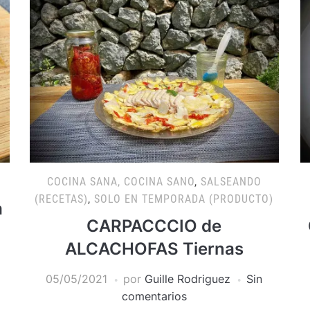
COCINA SANA, COCINA SANO
,
SALSEANDO
(RECETAS)
,
SOLO EN TEMPORADA (PRODUCTO)
a
CARPACCCIO de
ALCACHOFAS Tiernas
05/05/2021
por
Guille Rodriguez
Sin
comentarios