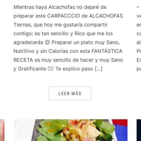
Mientras haya Alcachofas no dejaré de
–
preparar este CARPACCCIO de ALCACHOFAS
v
Tiernas, que hoy me gustaría compartir
e
contigo; es tan sencillo y Rico que me los
c
agradecerás 😊 Preparar un plato muy Sano,
a
Nutritivo y sin Calorías con esta FANTÁSTICA
P
RECETA es muy sencillo de hacer y muy Sano
E
y Gratificante 👌🏻 Te explico paso […]
p
LEER MÁS