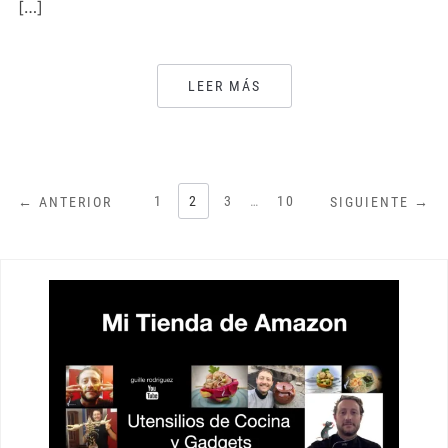
[…]
LEER MÁS
PAGINACIÓN
1
2
3
…
10
← ANTERIOR
SIGUIENTE →
DE
ENTRADAS