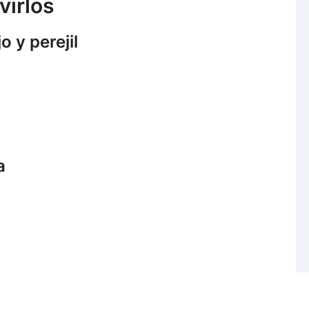
virlos
 y perejil
a