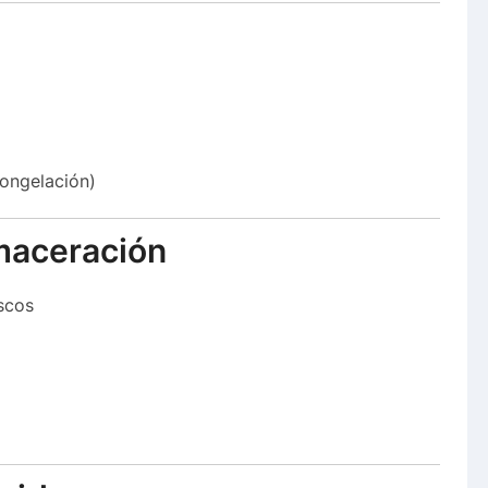
ongelación)
 maceración
scos