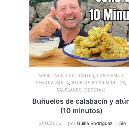
APERITIVOS Y ENTRANTES
,
CUARESMA Y
SEMANA SANTA
,
RECETAS EN 30 MINUTOS
,
SALSEANDO (RECETAS)
Buñuelos de calabacín y atú
(10 minutos)
13/01/2026
por
Guille Rodriguez
Sin