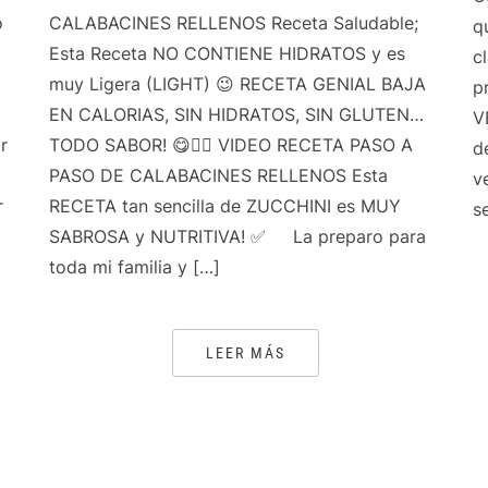
o
CALABACINES RELLENOS Receta Saludable;
q
Esta Receta NO CONTIENE HIDRATOS y es
c
muy Ligera (LIGHT) 😉 RECETA GENIAL BAJA
p
EN CALORIAS, SIN HIDRATOS, SIN GLUTEN…
V
r
TODO SABOR! 😋👌🏻 VIDEO RECETA PASO A
d
PASO DE CALABACINES RELLENOS Esta
v
r
RECETA tan sencilla de ZUCCHINI es MUY
s
SABROSA y NUTRITIVA! ✅ La preparo para
toda mi familia y […]
LEER MÁS