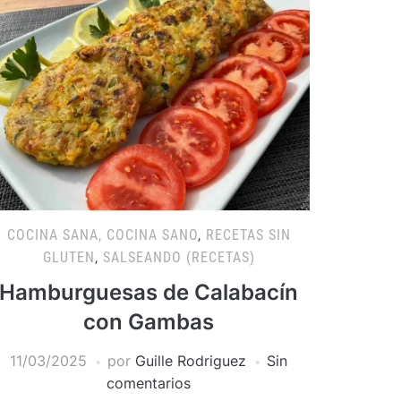
COCINA SANA, COCINA SANO
,
RECETAS SIN
GLUTEN
,
SALSEANDO (RECETAS)
Hamburguesas de Calabacín
con Gambas
11/03/2025
por
Guille Rodriguez
Sin
comentarios