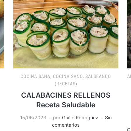
COCINA SANA, COCINA SANO
,
SALSEANDO
A
(RECETAS)
CALABACINES RELLENOS
Receta Saludable
15/06/2023
por
Guille Rodriguez
Sin
comentarios
C