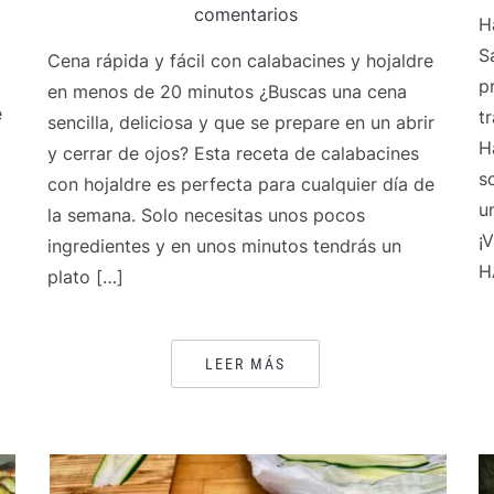
comentarios
H
S
Cena rápida y fácil con calabacines y hojaldre
p
en menos de 20 minutos ¿Buscas una cena
e
t
sencilla, deliciosa y que se prepare en un abrir
H
y cerrar de ojos? Esta receta de calabacines
s
con hojaldre es perfecta para cualquier día de
u
la semana. Solo necesitas unos pocos
¡
ingredientes y en unos minutos tendrás un
H
plato […]
LEER MÁS