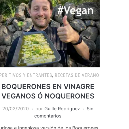
PERITIVOS Y ENTRANTES
,
RECETAS DE VERANO
BOQUERONES EN VINAGRE
VEGANOS Ó NOQUERONES
20/02/2020
por
Guille Rodriguez
Sin
comentarios
uriosa e ingeniosa versión de los Boquerones,