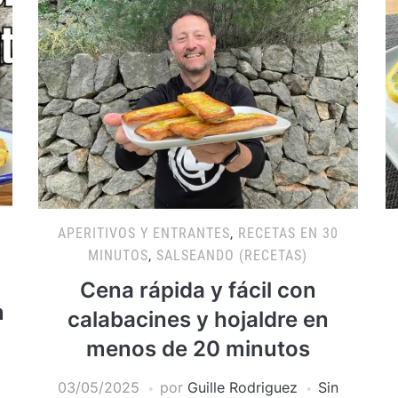
APERITIVOS Y ENTRANTES
,
RECETAS EN 30
MINUTOS
,
SALSEANDO (RECETAS)
Cena rápida y fácil con
n
calabacines y hojaldre en
menos de 20 minutos
03/05/2025
por
Guille Rodriguez
Sin