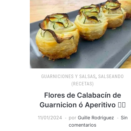
GUARNICIONES Y SALSAS
,
SALSEANDO
(RECETAS)
Flores de Calabacín de
Guarnicion ó Aperitivo 👍🏻
11/01/2024
por
Guille Rodriguez
Sin
comentarios