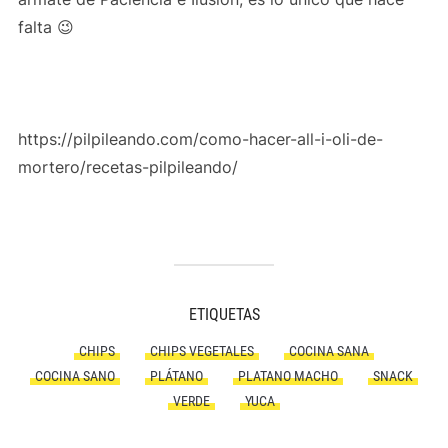
falta 😉
https://pilpileando.com/como-hacer-all-i-oli-de-
mortero/recetas-pilpileando/
ETIQUETAS
CHIPS
CHIPS VEGETALES
COCINA SANA
COCINA SANO
PLÁTANO
PLATANO MACHO
SNACK
VERDE
YUCA