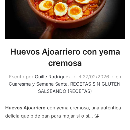
Huevos Ajoarriero con yema
cremosa
Escrito por
Guille Rodriguez
el
27/02/2026
en
Cuaresma y Semana Santa
,
RECETAS SIN GLUTEN
,
SALSEANDO (RECETAS)
Huevos Ajoarriero
con yema cremosa, una auténtica
delicia que pide pan para mojar si o si… 🤤