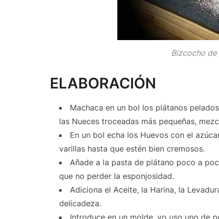
Bizcocho de 
ELABORACIÓN
Machaca en un bol los plátanos pelados 
las Nueces troceadas más pequeñas, mezcl
En un bol echa los Huevos con el azúca
varillas hasta que estén bien cremosos.
Añade a la pasta de plátano poco a po
que no perder la esponjosidad.
Adiciona el Aceite, la Harina, la Levadu
delicadeza.
Introduce en un molde, yo uso uno de p