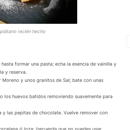
plátano recién hecho
hasta formar una pasta; echa la esencia de vainilla y
a y reserva.
r Moreno y unos granitos de Sal; bate con unas
co los huevos batidos removiendo suavemente para
ra y las pepitas de chocolate. Vuelve remover con
orcelana ó loza; (recuerda que no puedes usar