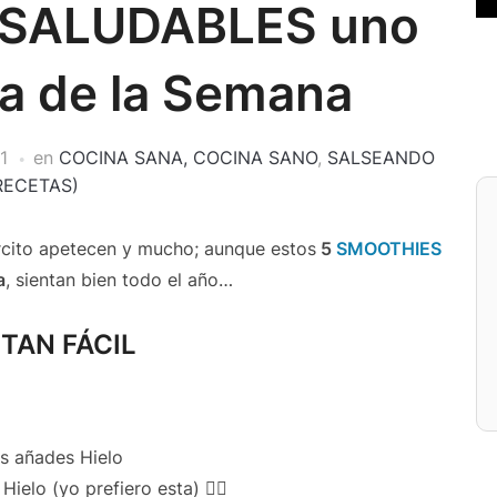
 SALUDABLES uno
ía de la Semana
1
en
COCINA SANA, COCINA SANO
,
SALSEANDO
RECETAS)
rcito apetecen y mucho; aunque estos
5
SMOOTHIES
a
, sientan bien todo el año…
TAN FÁCIL
es añades Hielo
ielo (yo prefiero esta) 👌🏻