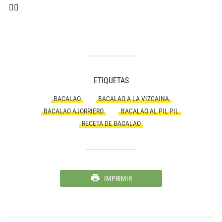
👈🏻
ETIQUETAS
BACALAO
BACALAO A LA VIZCAINA
BACALAO AJORRIERO
BACALAO AL PIL PIL
RECETA DE BACALAO
IMPRIMIR