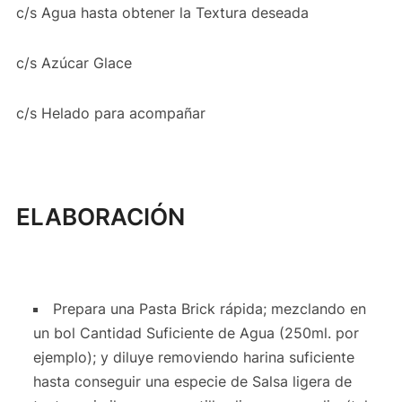
c/s Agua hasta obtener la Textura deseada
c/s Azúcar Glace
c/s Helado para acompañar
ELABORACIÓN
Prepara una Pasta Brick rápida; mezclando en
un bol Cantidad Suficiente de Agua (250ml. por
ejemplo); y diluye removiendo harina suficiente
hasta conseguir una especie de Salsa ligera de