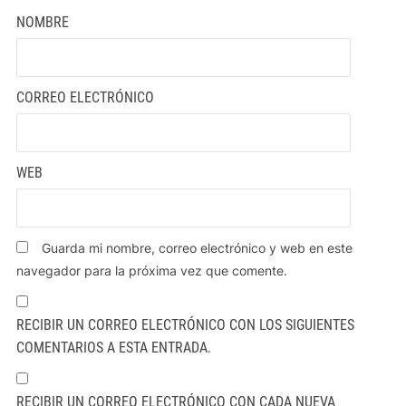
NOMBRE
CORREO ELECTRÓNICO
WEB
Guarda mi nombre, correo electrónico y web en este
navegador para la próxima vez que comente.
RECIBIR UN CORREO ELECTRÓNICO CON LOS SIGUIENTES
COMENTARIOS A ESTA ENTRADA.
RECIBIR UN CORREO ELECTRÓNICO CON CADA NUEVA