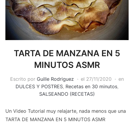
TARTA DE MANZANA EN 5
MINUTOS ASMR
Escrito por
Guille Rodriguez
el
27/11/2020
en
DULCES Y POSTRES
,
Recetas en 30 minutos
,
SALSEANDO (RECETAS)
Un Video Tutorial muy relajarte, nada menos que una
TARTA DE MANZANA EN 5 MINUTOS ASMR