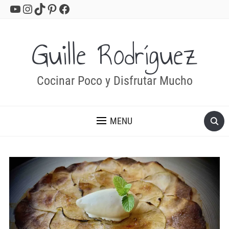
YouTube
Instagram
TikTok
Pinterest
Facebook
Guille Rodríguez
Cocinar Poco y Disfrutar Mucho
MENU