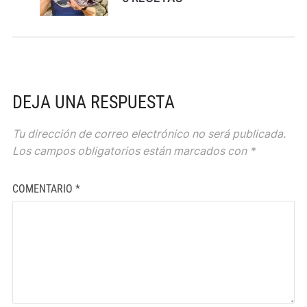
DEJA UNA RESPUESTA
Tu dirección de correo electrónico no será publicada.
Los campos obligatorios están marcados con
*
COMENTARIO
*