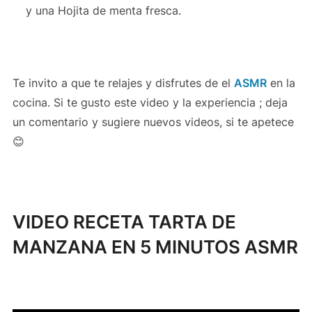
y una Hojita de menta fresca.
Te invito a que te relajes y disfrutes de el
ASMR
en la
cocina. Si te gusto este video y la experiencia ; deja
un comentario y sugiere nuevos videos, si te apetece
😊
VIDEO RECETA TARTA DE
MANZANA EN 5 MINUTOS ASMR