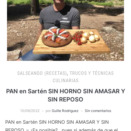
SALSEANDO (RECETAS)
,
TRUCOS Y TÉCNICAS
CULINARIAS
PAN en Sartén SIN HORNO SIN AMASAR Y
SIN REPOSO
10/06/2022
por
Guille Rodriguez
Sin comentarios
PAN en Sartén SIN HORNO SIN AMASAR Y SIN
REPOSO, – ¿Es posible? , pues si además de que el