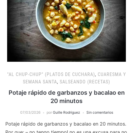
"AL CHUP-CHUP" (PLATOS DE CUCHARA)
,
CUARESMA Y
SEMANA SANTA
,
SALSEANDO (RECETAS)
Potaje rápido de garbanzos y bacalao en
20 minutos
07/03/2026
por
Guille Rodriguez
Sin comentarios
Potaje rápido de garbanzos y bacalao en 20 minutos.
Por que: – no tengo tiempo! no es una excusa para no