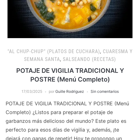
"AL CHUP-CHUP" (PLATOS DE CUCHARA)
,
CUARESMA Y
SEMANA SANTA
,
SALSEANDO (RECETAS)
POTAJE DE VIGILIA TRADICIONAL Y
POSTRE (Menú Completo)
17/03/2025
por
Guille Rodriguez
Sin comentarios
POTAJE DE VIGILIA TRADICIONAL Y POSTRE (Menú
Completo) ¿Listos para preparar el potaje de
garbanzos más delicioso del mundo? Este plato es
perfecto para esos días de vigilia y, además, ¡te
dejará con ganas de repetir! Hoy te propongo un