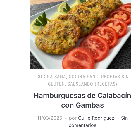
COCINA SANA, COCINA SANO
,
RECETAS SIN
GLUTEN
,
SALSEANDO (RECETAS)
Hamburguesas de Calabací
con Gambas
11/03/2025
por
Guille Rodriguez
Sin
comentarios