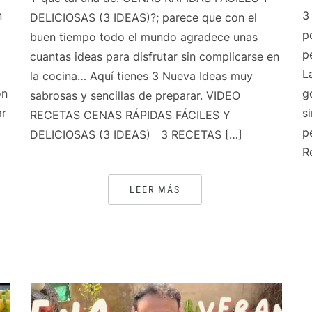
n
3
DELICIOSAS (3 IDEAS)?; parece que con el
p
buen tiempo todo el mundo agradece unas
p
cuantas ideas para disfrutar sin complicarse en
L
la cocina… Aquí tienes 3 Nueva Ideas muy
on
g
sabrosas y sencillas de preparar. VIDEO
ar
s
RECETAS CENAS RÁPIDAS FÁCILES Y
p
DELICIOSAS (3 IDEAS) 3 RECETAS […]
R
LEER MÁS