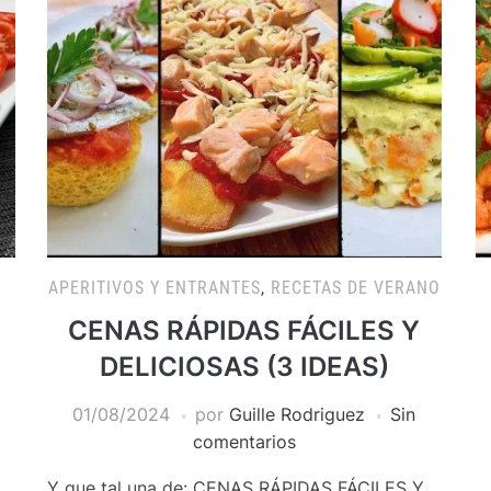
APERITIVOS Y ENTRANTES
,
RECETAS DE VERANO
CENAS RÁPIDAS FÁCILES Y
n
DELICIOSAS (3 IDEAS)
01/08/2024
por
Guille Rodriguez
Sin
comentarios
Y que tal una de: CENAS RÁPIDAS FÁCILES Y