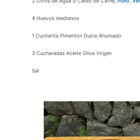
2 Litros de Agua ó Caldo de Carne,
Pollo
,
Ve
4 Huevos medianos
1 Cucharita Pimentón Dulce Ahumado
3 Cucharadas Aceite Oliva Virgen
Sal