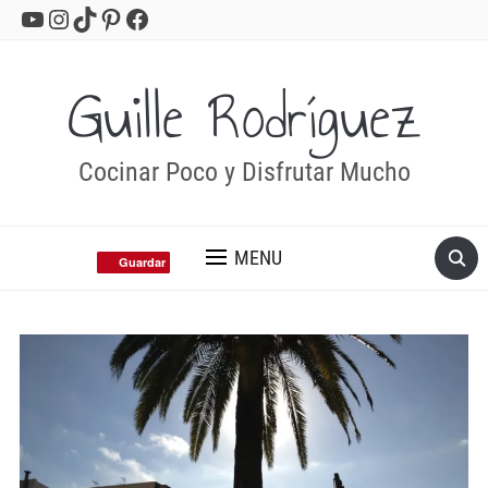
YouTube
Instagram
TikTok
Pinterest
Facebook
Guille Rodríguez
Cocinar Poco y Disfrutar Mucho
MENU
Guardar
Guardar