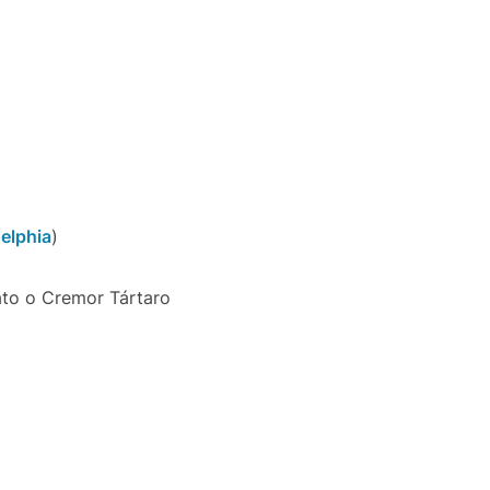
delphia
)
ato o Cremor Tártaro