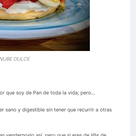
NUBE DULCE
 por que soy de Pan de toda la vida; pero…
sano y digestible sin tener que recurrir a otras
n vendernoslo así, pero que si eres de l@s de