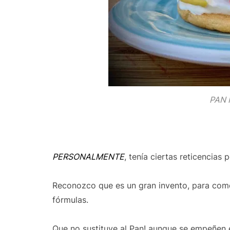
PAN 
PERSONALMENTE
, tenía ciertas reticencias
Reconozco que es un gran invento, para comer 
fórmulas.
Que no sustituye al Pan! aunque se empeñen e