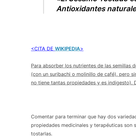
Antioxidantes natural
<CITA DE
WIKIPEDIA
>
Para absorber los nutrientes de las semillas 
(con un suribachi o molinillo de café), pero 
no tiene tantas propiedades y es indigesto). D
Comentar para terminar que hay dos variedad
propiedades medicinales y terapéuticas son s
tostarlas.