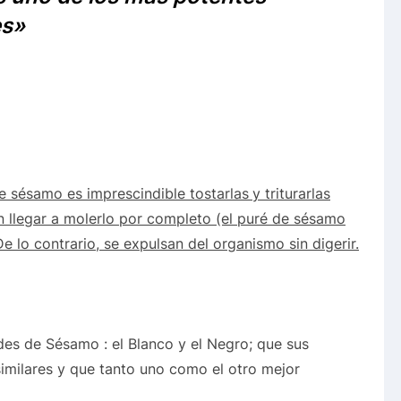
es»
de sésamo es imprescindible tostarlas
y triturarlas
sin llegar a molerlo por completo (el puré de sésamo
e lo contrario, se expulsan del organismo sin digerir.
es de Sésamo : el Blanco y el Negro; que sus
imilares y que tanto uno como el otro mejor