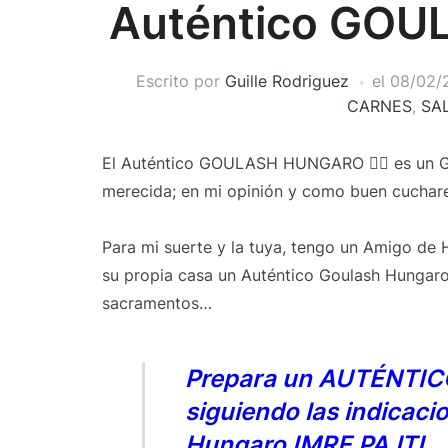
Auténtico GOU
Escrito por
Guille Rodriguez
el
08/02/
CARNES
,
SA
El Auténtico GOULASH HUNGARO 👍🏻 es un Gu
merecida; en mi opinión y como buen cuchare
Para mi suerte y la tuya, tengo un Amigo de 
su propia casa un Auténtico Goulash Hungaro 
sacramentos…
Prepara un AUTÉNT
siguiendo las indicaci
Hungaro IMRE PAJTI.