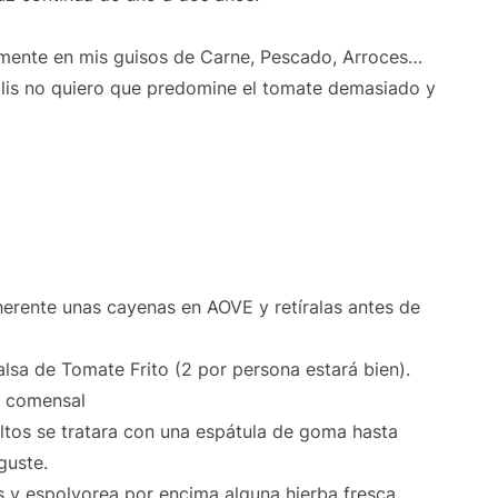
namente en mis guisos de Carne, Pescado, Arroces…
lis no quiero que predomine el tomate demasiado y
herente unas cayenas en AOVE y retíralas antes de
lsa de Tomate Frito (2 por persona estará bien).
a comensal
tos se tratara con una espátula de goma hasta
guste.
s y espolvorea por encima alguna hierba fresca