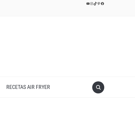
YouTube
Instagram
TikTok
Pinterest
Facebook
RECETAS AIR FRYER