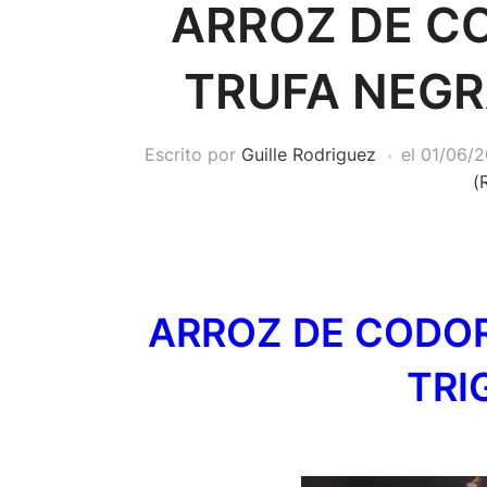
ARROZ DE C
TRUFA NEGR
Escrito por
Guille Rodriguez
el
01/06/2
(
ARROZ DE CODOR
TRI