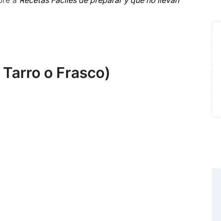
bre a
Recetas Fáciles de preparar y que no llevan
Tarro o Frasco)