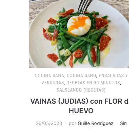
COCINA SANA, COCINA SANO
,
ENSALADAS Y
VERDURAS
,
RECETAS EN 30 MINUTOS
,
SALSEANDO (RECETAS)
VAINAS (JUDIAS) con FLOR d
HUEVO
26/05/2023
por
Guille Rodriguez
Sin