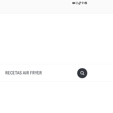
YouTube
Instagram
TikTok
Pinterest
Facebook
RECETAS AIR FRYER