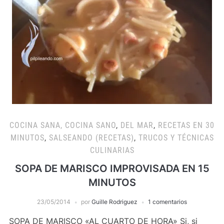
COCINA SANA, COCINA SANO
,
DEL MAR
,
RECETAS EN 30
MINUTOS
,
SALSEANDO (RECETAS)
,
TRUCOS Y TÉCNICAS
CULINARIAS
SOPA DE MARISCO IMPROVISADA EN 15
MINUTOS
23/05/2014
por
Guille Rodriguez
1 comentarios
SOPA DE MARISCO «AL CUARTO DE HORA» Si, si