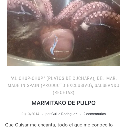
"AL CHUP-CHUP" (PLATOS DE CUCHARA)
,
DEL MAR
,
MADE IN SPAIN (PRODUCTO EXCLUSIVO)
,
SALSEANDO
(RECETAS)
MARMITAKO DE PULPO
21/10/2014
por
Guille Rodriguez
2 comentarios
Que Guisar me encanta, todo el que me conoce lo