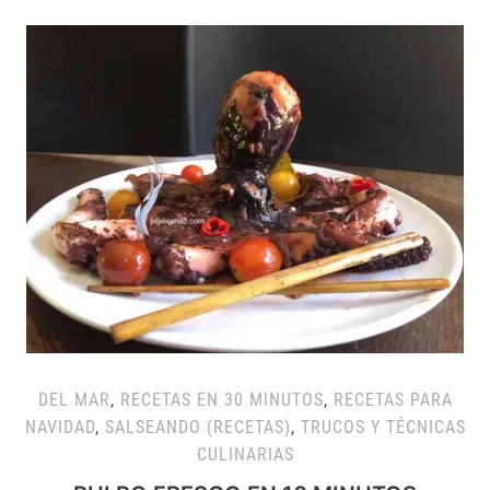
DEL MAR
,
RECETAS EN 30 MINUTOS
,
RECETAS PARA
NAVIDAD
,
SALSEANDO (RECETAS)
,
TRUCOS Y TÉCNICAS
CULINARIAS