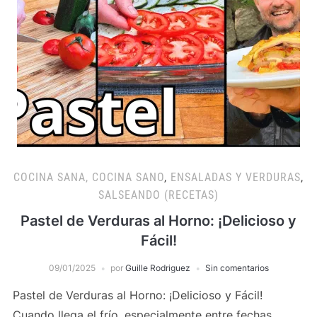
COCINA SANA, COCINA SANO
,
ENSALADAS Y VERDURAS
,
SALSEANDO (RECETAS)
Pastel de Verduras al Horno: ¡Delicioso y
Fácil!
09/01/2025
por
Guille Rodriguez
Sin comentarios
Pastel de Verduras al Horno: ¡Delicioso y Fácil!
Cuando llega el frío, especialmente entre fechas