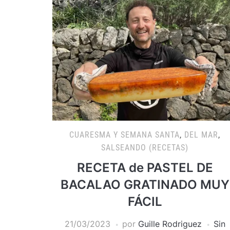
CUARESMA Y SEMANA SANTA
,
DEL MAR
,
SALSEANDO (RECETAS)
RECETA de PASTEL DE
BACALAO GRATINADO MUY
FÁCIL
21/03/2023
por
Guille Rodriguez
Sin