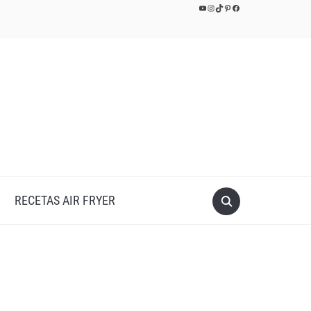
YouTube
Instagram
TikTok
Pinterest
Facebook
RECETAS AIR FRYER