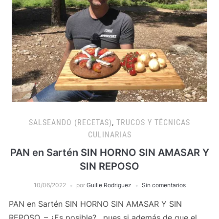
SALSEANDO (RECETAS)
,
TRUCOS Y TÉCNICAS
CULINARIAS
PAN en Sartén SIN HORNO SIN AMASAR Y
SIN REPOSO
10/06/2022
por
Guille Rodriguez
Sin comentarios
PAN en Sartén SIN HORNO SIN AMASAR Y SIN
REPOSO, – ¿Es posible? , pues si además de que el