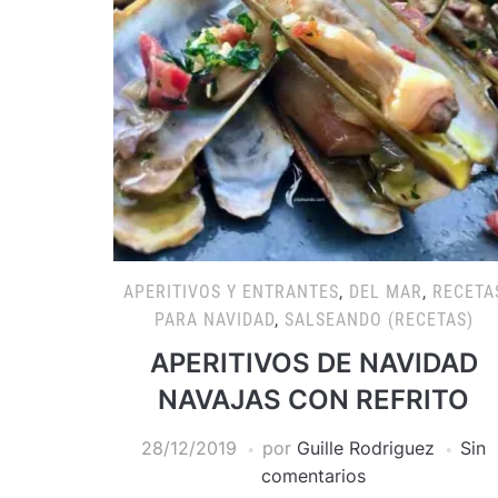
APERITIVOS Y ENTRANTES
,
DEL MAR
,
RECETA
PARA NAVIDAD
,
SALSEANDO (RECETAS)
APERITIVOS DE NAVIDAD
NAVAJAS CON REFRITO
28/12/2019
por
Guille Rodriguez
Sin
comentarios