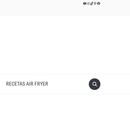
YouTube
Instagram
TikTok
Pinterest
Facebook
RECETAS AIR FRYER