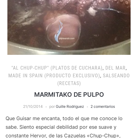
"AL CHUP-CHUP" (PLATOS DE CUCHARA)
,
DEL MAR
,
MADE IN SPAIN (PRODUCTO EXCLUSIVO)
,
SALSEANDO
(RECETAS)
MARMITAKO DE PULPO
21/10/2014
por
Guille Rodriguez
2 comentarios
Que Guisar me encanta, todo el que me conoce lo
sabe. Siento especial debilidad por ese suave y
constante Hervor, de las Cazuelas «Chup-Chup»,