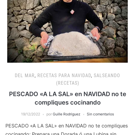
DEL MAR
,
RECETAS PARA NAVIDAD
,
SALSEANDO
(RECETAS)
PESCADO «A LA SAL» en NAVIDAD no te
compliques cocinando
19/12/2022
por
Guille Rodriguez
Sin comentarios
PESCADO «A LA SAL» en NAVIDAD no te compliques
cocinando; Prepara una Dorada ó una Lubina sin