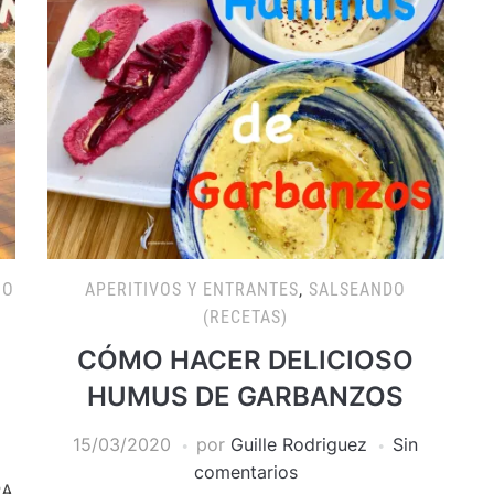
NO
APERITIVOS Y ENTRANTES
,
SALSEANDO
(RECETAS)
CÓMO HACER DELICIOSO
HUMUS DE GARBANZOS
15/03/2020
por
Guille Rodriguez
Sin
comentarios
RA