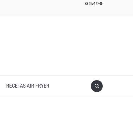
YouTube
Instagram
TikTok
Pinterest
Facebook
RECETAS AIR FRYER