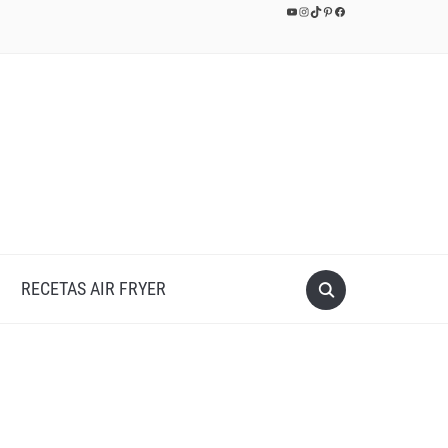
YouTube
Instagram
TikTok
Pinterest
Facebook
RECETAS AIR FRYER