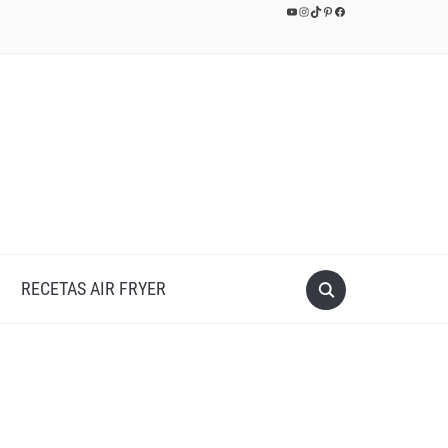
YouTube
Instagram
TikTok
Pinterest
Facebook
RECETAS AIR FRYER