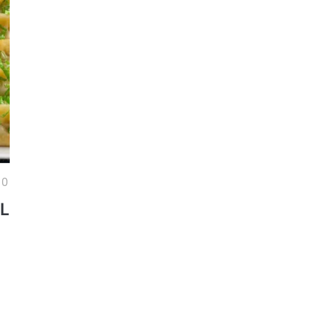
NO
EL