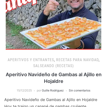
APERITIVOS Y ENTRANTES
,
RECETAS PARA NAVIDAD
,
SALSEANDO (RECETAS)
Aperitivo Navideño de Gambas al Ajillo en
Hojaldre
15/12/2025
por
Guille Rodriguez
Sin comentarios
Aperitivo Navideño de Gambas al Ajillo en Hojaldre
Hoy te traigo un canapé de gambas crujiente,