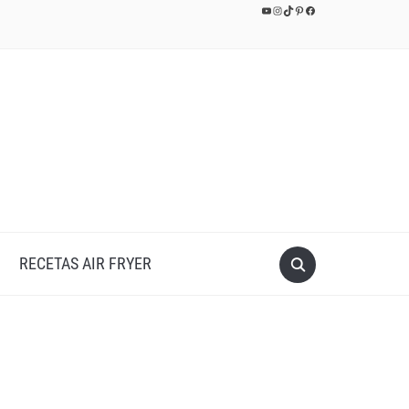
YouTube
Instagram
TikTok
Pinterest
Facebook
RECETAS AIR FRYER