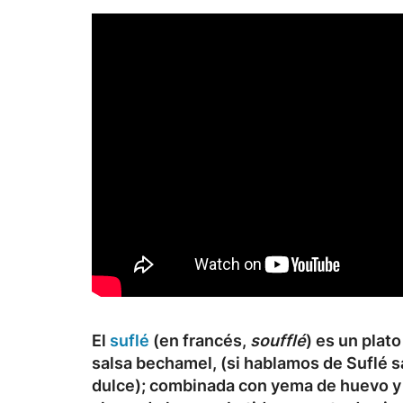
El
suflé
(en francés,
soufflé
) es un plat
salsa bechamel, (si hablamos de Suflé sa
dulce); combinada con yema de huevo y o