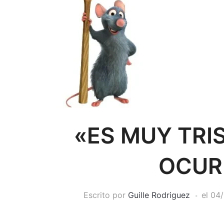
«ES MUY TRI
OCUR
Escrito por
Guille Rodriguez
el
04/