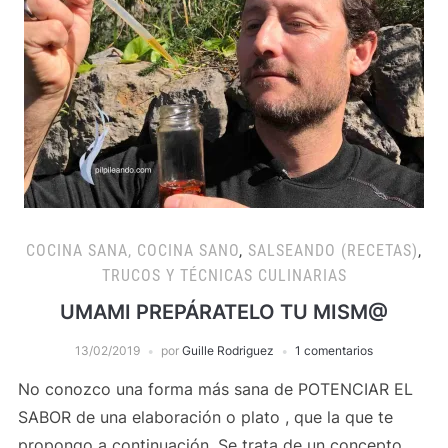
COCINA SANA, COCINA SANO
,
SALSEANDO (RECETAS)
,
TRUCOS Y TÉCNICAS CULINARIAS
UMAMI PREPÁRATELO TU MISM@
13/02/2019
por
Guille Rodriguez
1 comentarios
No conozco una forma más sana de POTENCIAR EL
SABOR de una elaboración o plato , que la que te
propongo a continuación. Se trata de un concepto