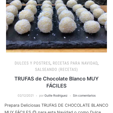
DULCES Y POSTRES
,
RECETAS PARA NAVIDAD
,
SALSEANDO (RECETAS)
TRUFAS de Chocolate Blanco MUY
FÁCILES
02/12/2021
por
Guille Rodriguez
Sin comentarios
Prepara Deliciosas TRUFAS DE CHOCOLATE BLANCO
MUY FÁCILES 😋 para esta Navidad o como Dulce