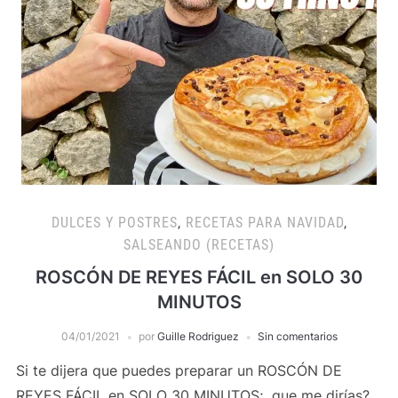
DULCES Y POSTRES
,
RECETAS PARA NAVIDAD
,
SALSEANDO (RECETAS)
ROSCÓN DE REYES FÁCIL en SOLO 30
MINUTOS
04/01/2021
por
Guille Rodriguez
Sin comentarios
Si te dijera que puedes preparar un ROSCÓN DE
REYES FÁCIL en SOLO 30 MINUTOS; que me dirías?